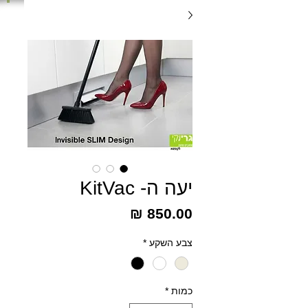
יעה ה- KitVac
מחיר
צבע השקע
*
כמות
*