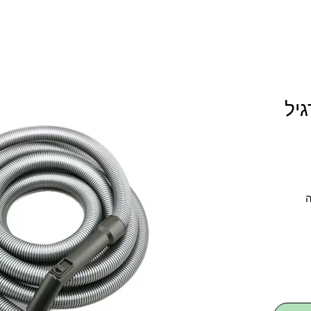
גיל
ר
ע
צינור שאיבה גמיש באורך 9מ' (הפעלה 