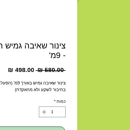
צינור שאיבה גמיש ר
- 9מ'
מחיר
מחי
 ‏580.00 ‏₪ 
רגיל
מבצ
בחיבור לשקע ולא מהאקדח)
כמות
*